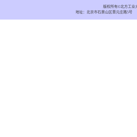
版权所有
©
北方工业
地址：北京市石景山区晋元庄路5号 电子邮