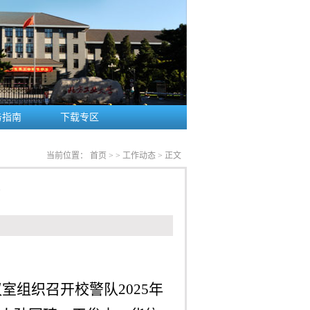
务指南
下载专区
当前位置：
首页
>
>
工作动态
> 正文
议室组织召开校警队
2025
年